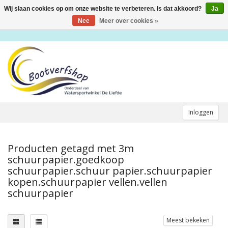
Wij slaan cookies op om onze website te verbeteren. Is dat akkoord?
Ja
Toggle
navigation
Nee
Meer over cookies »
Inloggen
Producten getagd met 3m
schuurpapier.goedkoop
schuurpapier.schuur papier.schuurpapier
kopen.schuurpapier vellen.vellen
schuurpapier
Meest bekeken