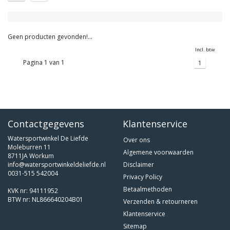
Geen producten gevonden!...
Incl. btw
Pagina 1 van 1
1
Contactgegevens
Klantenservice
Watersportwinkel De Liefde
Over ons
Moleburren 11
Algemene voorwaarden
8711JA Workum
info@watersportwinkeldeliefde.nl
Disclaimer
0031-515 542004
Privacy Policy
Betaalmethoden
KVK nr: 94111952
BTW nr: NL866640204B01
Verzenden & retourneren
Klantenservice
Sitemap