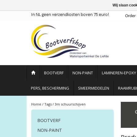
Wij slaan coo
BOOTVERF
NON-PAINT
LAMINEREN-EPOXY
PERS, BESCHERMING
SMEERMIDDELEN
RAAMRUBB
Home
/
Tags
/
3m schuurschijven
BOOTVERF
NON-PAINT