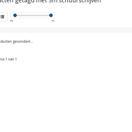
cten getagd met 3m schuurschijven
€
0
€
5
ducten gevonden!...
na 1 van 1