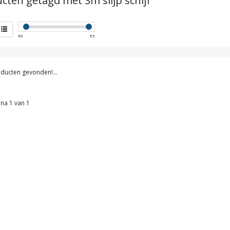
cten getagd met 3m slijp schijf
€
0
€
5
ducten gevonden!...
na 1 van 1