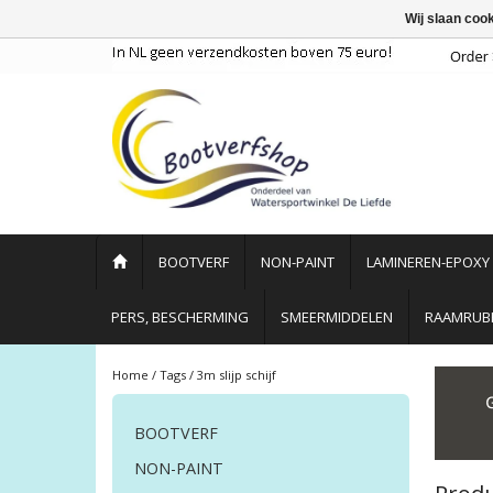
Wij slaan coo
BOOTVERF
NON-PAINT
LAMINEREN-EPOXY
PERS, BESCHERMING
SMEERMIDDELEN
RAAMRUBB
Home
/
Tags
/
3m slijp schijf
BOOTVERF
NON-PAINT