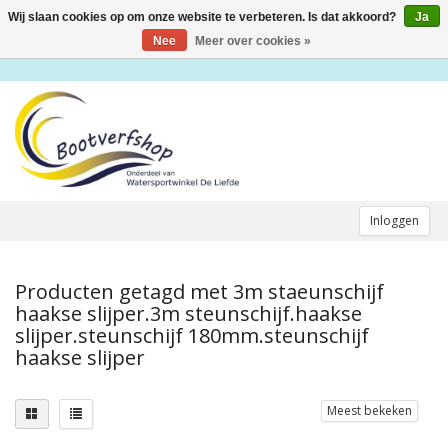
Wij slaan cookies op om onze website te verbeteren. Is dat akkoord?
Ja
Toggle
navigation
Nee
Meer over cookies »
Inloggen
Producten getagd met 3m staeunschijf
haakse slijper.3m steunschijf.haakse
slijper.steunschijf 180mm.steunschijf
haakse slijper
Meest bekeken