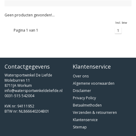
Geen producten gevonden!...
Incl. btw
Pagina 1 van 1
1
Contactgegevens
Klantenservice
Watersportwinkel De Liefde
Over ons
Moleburren 11
Algemene voorwaarden
8711JA Workum
info@watersportwinkeldeliefde.nl
Disclaimer
0031-515 542004
Privacy Policy
Betaalmethoden
KVK nr: 94111952
BTW nr: NL866640204B01
Verzenden & retourneren
Klantenservice
Sitemap