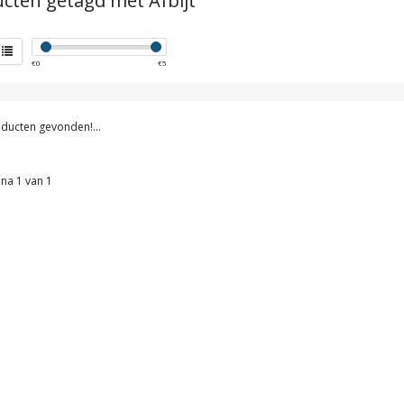
cten getagd met Afbijt
€
0
€
5
ducten gevonden!...
na 1 van 1