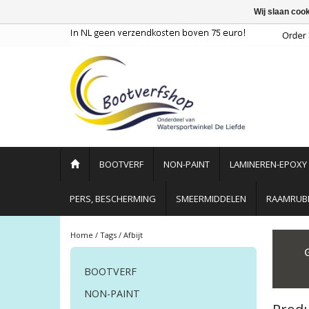
Wij slaan coo
BOOTVERF
NON-PAINT
LAMINEREN-EPOXY
PERS, BESCHERMING
SMEERMIDDELEN
RAAMRUBB
Home
/
Tags
/
Afbijt
BOOTVERF
NON-PAINT