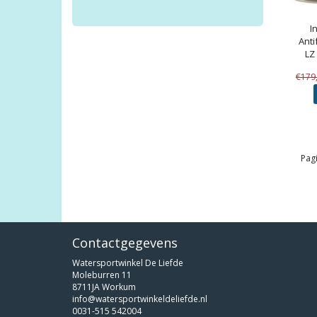
I
Anti
LZ 
€179
Pagi
Contactgegevens
Watersportwinkel De Liefde
Moleburren 11
8711JA Workum
info@watersportwinkeldeliefde.nl
0031-515 542004