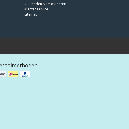
Verzenden & retourneren
Klantenservice
Sitemap
etaalmethoden
 design by
OOSEOO
|