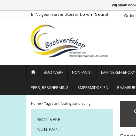
Wij slaan coo
BOOTVERF
NON-PAINT
LAMINEREN-EPOXY
PERS, BESCHERMING
SMEERMIDDELEN
RAAMRUBB
Home
/
Tags
/
antifouling aanbieding
BOOTVERF
NON-PAINT