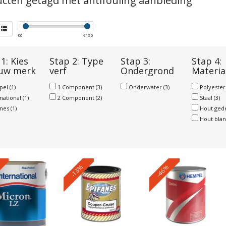
cten getagd met antifouling aanbieding
€
0
€
150
1: Kies
Stap 2: Type
Stap 3:
Stap 4:
 uw merk
verf
Ondergrond
Materia
pel
(1)
1 Component
(3)
Onderwater
(3)
Polyeste
rnational
(1)
2 Component
(2)
Staal
(3)
anes
(1)
Hout ged
Hout bla
-13%
-46%