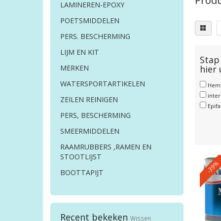
Produ
LAMINEREN-EPOXY
POETSMIDDELEN
PERS. BESCHERMING
LIJM EN KIT
Stap 
hier
MERKEN
WATERSPORTARTIKELEN
Hem
inte
ZEILEN REINIGEN
Epif
PERS, BESCHERMING
SMEERMIDDELEN
RAAMRUBBERS ,RAMEN EN
STOOTLIJST
-39%
BOOTTAPIJT
Recent bekeken
Wissen