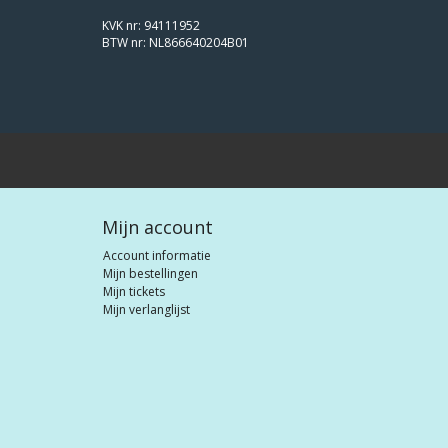
KVK nr: 94111952
BTW nr: NL866640204B01
Mijn account
Account informatie
Mijn bestellingen
Mijn tickets
Mijn verlanglijst
© Bootverfshop, all