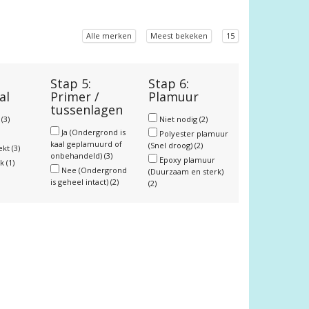
Alle merken
Meest bekeken
15
Stap 5:
Stap 6:
al
Primer /
Plamuur
tussenlagen
r
(3)
Niet nodig
(2)
Ja (Ondergrond is
Polyester plamuur
kaal geplamuurd of
(Snel droog)
(2)
ekt
(3)
onbehandeld)
(3)
Epoxy plamuur
nk
(1)
Nee (Ondergrond
(Duurzaam en sterk)
is geheel intact)
(2)
(2)