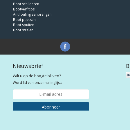
Boot schilderen
Bootverf tips
Antifouling aanbrengen
Boot poetsen
Boot spuiten
Boot stralen
Nieuwsbrief
B
Wilt u op de hoogte blijven?
Word lid van onze mailinglijst:
Abonneer
e bootlakken voor plezier- en beroepsvaart tegen de laagste prijs! | Webshop