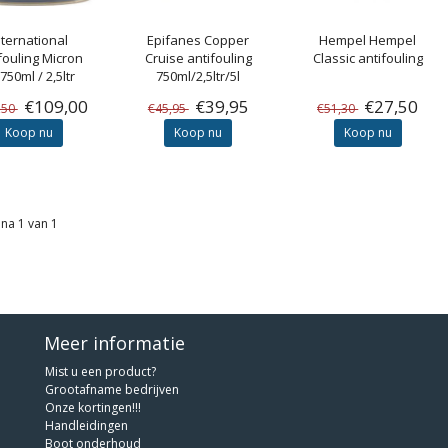
nternational
Epifanes
Copper
Hempel
Hempel
fouling Micron
Cruise antifouling
Classic antifouling
750ml / 2,5ltr
750ml/2,5ltr/5l
€109,00
€39,95
€27,50
,50
€45,95
€51,30
Koop nu
Koop nu
Koop nu
na 1 van 1
Meer informatie
Mist u een product?
Grootafname bedrijven
Onze kortingen!!!
Handleidingen
Boot onderhoud