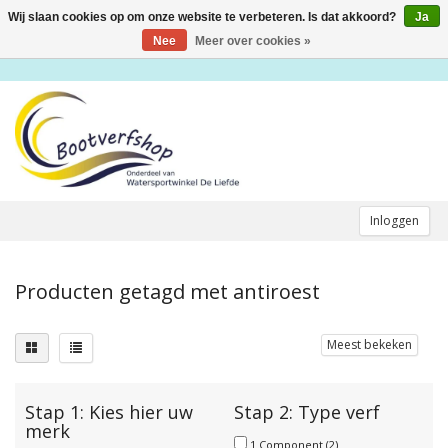
Wij slaan cookies op om onze website te verbeteren. Is dat akkoord?
Ja
Toggle
navigation
Nee
Meer over cookies »
Inloggen
Producten getagd met antiroest
Meest bekeken
Stap 1: Kies hier uw
Stap 2: Type verf
merk
1 Component
(2)