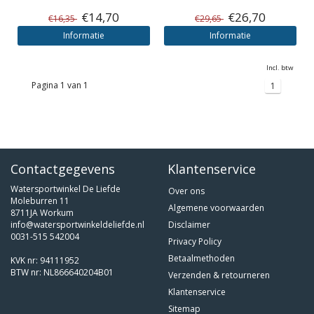
€14,70
€26,70
€16,35
€29,65
Informatie
Informatie
Incl. btw
Pagina 1 van 1
1
Contactgegevens
Klantenservice
Watersportwinkel De Liefde
Over ons
Moleburren 11
Algemene voorwaarden
8711JA Workum
info@watersportwinkeldeliefde.nl
Disclaimer
0031-515 542004
Privacy Policy
Betaalmethoden
KVK nr: 94111952
BTW nr: NL866640204B01
Verzenden & retourneren
Klantenservice
Sitemap