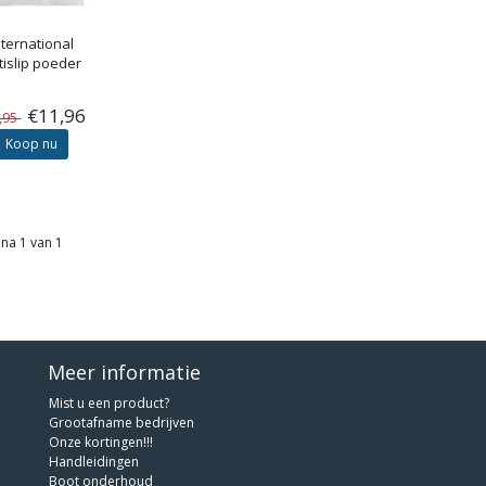
nternational
tislip poeder
€11,96
,95
Koop nu
na 1 van 1
Meer informatie
Mist u een product?
Grootafname bedrijven
Onze kortingen!!!
Handleidingen
Boot onderhoud