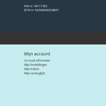
KVK nr: 94111952
BTW nr: NL866640204B01
Mijn account
Account informatie
Mijn bestellingen
Mijn tickets
Mijn verlanglijst
© Bootverfshop, all