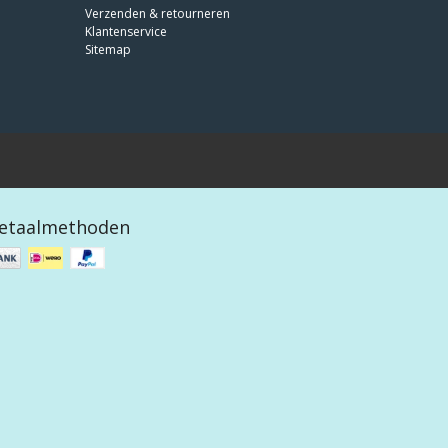
Verzenden & retourneren
Klantenservice
Sitemap
etaalmethoden
 design by
OOSEOO
|