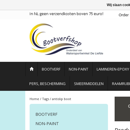
Wij slaan coo
BOOTVERF
NON-PAINT
LAMINEREN-EPOXY
PERS, BESCHERMING
SMEERMIDDELEN
RAAMRUBB
Home
/
Tags
/
antislip boot
BOOTVERF
NON-PAINT