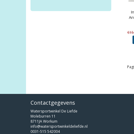
I
An
€15
Pagi
Contactgegevens
Watersportwinkel De Liefde
Moleburren 11
8711JA Workum
info@watersportwinkeldeliefde.nl
0031-515 542004