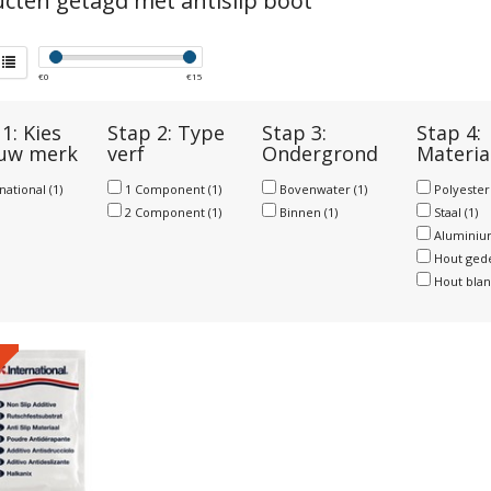
cten getagd met antislip boot
€
0
€
15
1: Kies
Stap 2: Type
Stap 3:
Stap 4:
 uw merk
verf
Ondergrond
Materia
rnational
(1)
1 Component
(1)
Bovenwater
(1)
Polyeste
2 Component
(1)
Binnen
(1)
Staal
(1)
Alumini
Hout ged
Hout bla