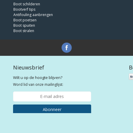
Boot schilderen
Bootverf tips
Antifouling aanbrengen
Boot poetsen
Boot spuiten
Boot stralen
Nieuwsbrief
B
Wilt u op de hoogte blijven?
Word lid van onze mailinglijst:
Abonneer
e bootlakken voor plezier- en beroepsvaart tegen de laagste prijs! | Webshop