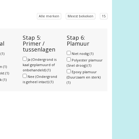
Alle merken
Meest bekeken
15
Stap 5:
Stap 6:
al
Primer /
Plamuur
tussenlagen
r
(1)
Niet nodig
(1)
Ja (Ondergrond is
Polyester plamuur
kaal geplamuurd of
(Snel droog)
(1)
um
(1)
onbehandeld)
(1)
Epoxy plamuur
ekt
(1)
Nee (Ondergrond
(Duurzaam en sterk)
nk
(1)
is geheel intact)
(1)
(1)