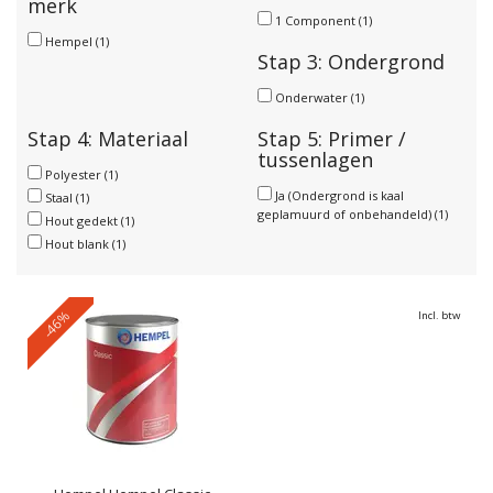
merk
1 Component
(1)
Hempel
(1)
Stap 3: Ondergrond
Onderwater
(1)
Stap 4: Materiaal
Stap 5: Primer /
tussenlagen
Polyester
(1)
Ja (Ondergrond is kaal
Staal
(1)
geplamuurd of onbehandeld)
(1)
Hout gedekt
(1)
Hout blank
(1)
-46%
Incl. btw