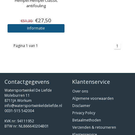
Hempel
Hempel Classic
antifouling
€27,50
€51,30
Informatie
Pagina 1 van 1
1
Contactgegevens
Klantenservice
Watersportwinkel De Liefde
Over ons
Moleburren 11
Algemene voorwaarden
8711JA Workum
info@watersportwinkeldeliefde.nl
Disclaimer
0031-515 542004
Privacy Policy
Betaalmethoden
KVK nr: 94111952
BTW nr: NL866640204B01
Verzenden & retourneren
Klantenservice