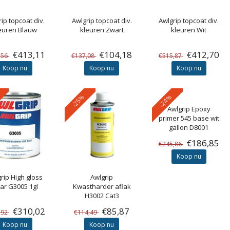
rip
topcoat div.
Awlgrip
topcoat div.
Awlgrip
topcoat div.
euren Blauw
kleuren Zwart
kleuren Wit
€413,11
€104,18
€412,70
,56
€137,08
€515,87
Koop nu
Koop nu
Koop nu
-25%
-24%
Awlgrip
Epoxy
primer 545 base wit
gallon D8001
€186,85
€245,86
Koop nu
rip
High gloss
Awlgrip
ear G3005 1gl
Kwastharder aflak
H3002 Cat3
€310,02
€85,87
,92
€114,49
Koop nu
Koop nu