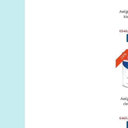
Awlg
kl
€543
-24%
Awlg
cl
€407