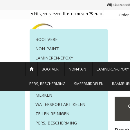
Wij slaan coo
BOOTVERF
NON-PAINT
LAMINEREN-EPOXY
POETSMIDDELEN
BOOTVERF
NON-PAINT
LAMINEREN-EPOXY
PERS. BESCHERMING
PERS, BESCHERMING
SMEERMIDDELEN
RAAMRUBB
LIJM EN KIT
MERKEN
Home
/
Tags
/
awlgrip kopen
WATERSPORTARTIKELEN
ZEILEN REINIGEN
PERS, BESCHERMING