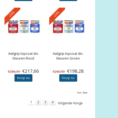
-24%
-24%
Awlgrip
topcoat div.
Awlgrip
topcoat div.
kleuren Rood
kleuren Groen
€217,66
€198,28
€286,39
€260,90
Koop nu
Koop nu
Incl. btw
1
2
3
4
Volgende Vorige