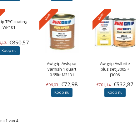
-24%
-24%
rip
TPC coating
WP101
€850,57
9,17
Koop nu
Awlgrip
Awlspar
Awlgrip
Awlbrite
varnish 1 quart
plus set J3005 +
0.95ltr M3131
j3006
€72,98
€532,87
€96,03
€701,14
Koop nu
Koop nu
na 1 van 4