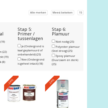
Alle merken
Meest bekeken
15
Stap 5:
Stap 6:
al
Primer /
Plamuur
tussenlagen
r
(19)
Niet nodig
(25)
Ja (Ondergrond is
Polyester plamuur
kaal geplamuurd of
(Snel droog)
(25)
um
(22)
onbehandeld)
(25)
Epoxy plamuur
ekt
(19)
Nee (Ondergrond
(Duurzaam en sterk)
nk
(8)
is geheel intact)
(18)
(25)
-24%
-24%