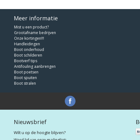
Meer informatie
Mist u een product?
Grootafname bedrijven
Onze kortingen!!!
Handleidingen
Boot onderhoud
Boot schilderen
Bootverf tips
Antifouling aanbrengen
Boot poetsen
Boot spuiten
Boot stralen
Nieuwsbrief
B
Wilt u op de hoogte blijven?
Word lid van onze mailinglijst: