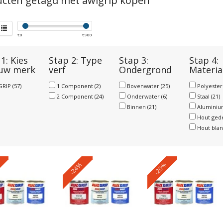
cten getagd met awlgrip kopen
€
0
€
900
1: Kies
Stap 2: Type
Stap 3:
Stap 4:
 uw merk
verf
Ondergrond
Materia
GRIP
(57)
1 Component
(2)
Bovenwater
(25)
Polyeste
2 Component
(24)
Onderwater
(6)
Staal
(21)
Binnen
(21)
Alumini
Hout ged
Hout bla
-24%
-20%