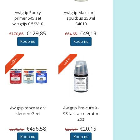
Awlgrip
Epoxy
Awlgrip
Max cor cf
primer 545 set
spuitbus 250ml
wit/grijs 0.5/2/10
S4010
gallon
€129,85
€49,13
€170,86
€64,65
Koop nu
Koop nu
-20%
-24%
Awlgrip
topcoat div
Awlgrip
Pro-cure X-
kleuren Geel
98 fast accelerator
2oz
€456,58
€20,15
€570,73
€26,51
Koop nu
Koop nu