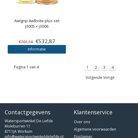
Awlgrip
Awlbrite plus set
J3005 + j3006
€532,87
€701,14
Informatie
Pagina 1 van 4
1
2
3
4
Volgende Vorige
Contactgegevens
Klantenservice
Watersportwinkel De Liefde
Over ons
Moleburren 11
Algemene voorwaarden
8711JA Workum
info@watersportwinkeldeliefde.nl
Disclaimer