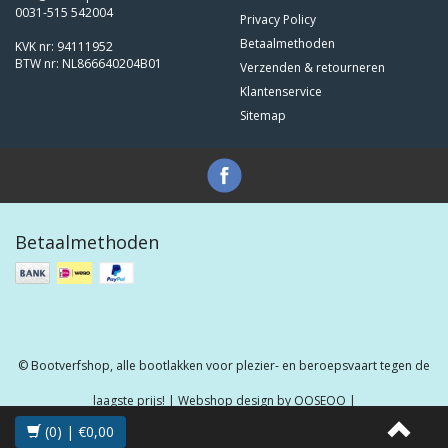
0031-515 542004
Privacy Policy
Betaalmethoden
KVK nr: 94111952
BTW nr: NL866640204B01
Verzenden & retourneren
Klantenservice
Sitemap
Betaalmethoden
© Bootverfshop, alle bootlakken voor plezier- en beroepsvaart tegen de
laagste prijs! | Webshop design by
OOSEOO
|
(0) | €0,00