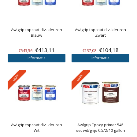
Awlgrip
topcoat div. kleuren
Awlgrip
topcoat div. kleuren
Blauw
Zwart
€413,11
€104,18
€543,56
€137,08
Informatie
Informatie
-20%
-24%
Awlgrip
topcoat div. kleuren
Awlgrip
Epoxy primer 545
Wit
set wit/grijs 0.5/2/10 gallon