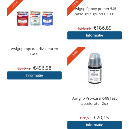
-20%
-24%
Awlgrip
Epoxy primer 545
base grijs gallon D1001
€186,85
€245,86
Informatie
Awlgrip
topcoat div kleuren
-24%
Geel
€456,58
€570,73
Informatie
Awlgrip
Pro-cure X-98 fast
accelerator 2oz
€20,15
€26,51
Informatie