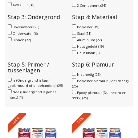
AWLGRIP
(58)
2 Component
(24)
Stap 3: Ondergrond
Stap 4: Materiaal
Bovenwater
(26)
Polyester
(19)
Onderwater
(6)
Staal
(21)
Binnen
(22)
Aluminium
(22)
Hout gedekt
(19)
Hout blank
(9)
Stap 5: Primer /
Stap 6: Plamuur
tussenlagen
Niet nodig
(25)
Ja (Ondergrond is kaal
Polyester plamuur (Snel droog)
geplamuurd of onbehandeld)
(25)
(25)
Nee (Ondergrond is geheel
Epoxy plamuur (Duurzaam en
intact)
(18)
sterk)
(25)
-24%
-24%