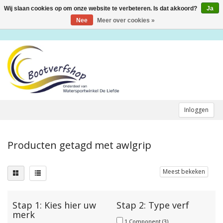
Wij slaan cookies op om onze website te verbeteren. Is dat akkoord?
Ja
Toggle
navigation
Nee
Meer over cookies »
Inloggen
Producten getagd met awlgrip
Meest bekeken
Stap 1: Kies hier uw
Stap 2: Type verf
merk
1 Component
(3)