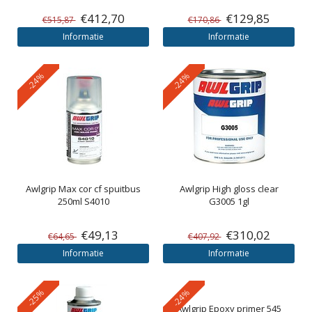
€412,70
€129,85
€515,87
€170,86
Informatie
Informatie
-24%
-24%
Awlgrip
Max cor cf spuitbus
Awlgrip
High gloss clear
250ml S4010
G3005 1gl
€49,13
€310,02
€64,65
€407,92
Informatie
Informatie
-25%
-24%
Awlgrip
Epoxy primer 545