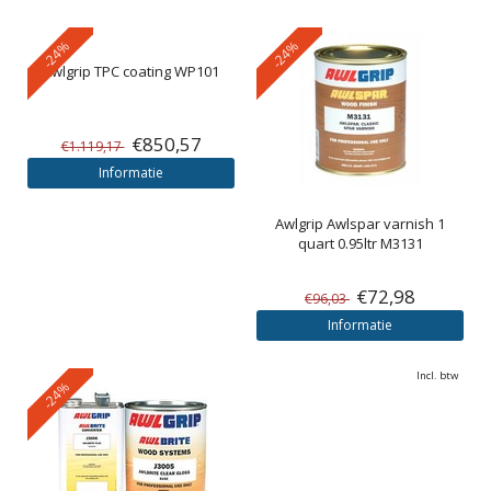
-24%
-24%
Awlgrip
TPC coating WP101
€850,57
€1.119,17
Informatie
Awlgrip
Awlspar varnish 1
quart 0.95ltr M3131
€72,98
€96,03
Informatie
Incl. btw
-24%