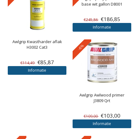
base wit gallon D8001
€186,85
€245,86
Informatie
Awlgrip
Kwastharder aflak
-6%
H3002 Cat3
€85,87
€114,49
Informatie
Awlgrip
Awlwood primer
J3809 Qrt
€103,00
€109,00
Informatie