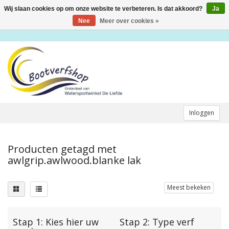
Wij slaan cookies op om onze website te verbeteren. Is dat akkoord?
Ja
Toggle
navigation
Nee
Meer over cookies »
Inloggen
Producten getagd met
awlgrip.awlwood.blanke lak
Meest bekeken
Stap 1: Kies hier uw
Stap 2: Type verf