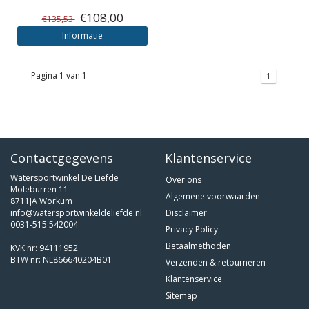
€108,00
€135,53
Informatie
Pagina 1 van 1
1
Contactgegevens
Klantenservice
Watersportwinkel De Liefde
Over ons
Moleburren 11
Algemene voorwaarden
8711JA Workum
info@watersportwinkeldeliefde.nl
Disclaimer
0031-515 542004
Privacy Policy
Betaalmethoden
KVK nr: 94111952
BTW nr: NL866640204B01
Verzenden & retourneren
Klantenservice
Sitemap