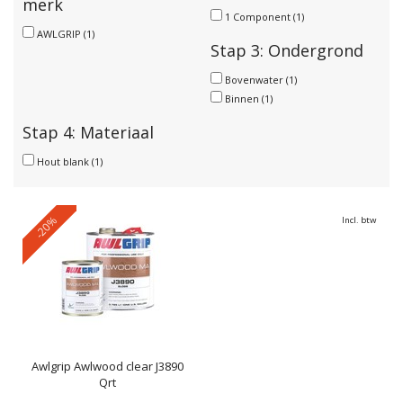
merk
1 Component
(1)
AWLGRIP
(1)
Stap 3: Ondergrond
Bovenwater
(1)
Binnen
(1)
Stap 4: Materiaal
Hout blank
(1)
-20%
Incl. btw
Awlgrip
Awlwood clear J3890
Qrt