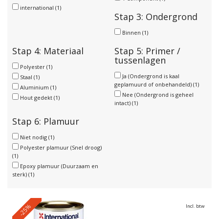
international
(1)
Stap 3: Ondergrond
Binnen
(1)
Stap 4: Materiaal
Stap 5: Primer /
tussenlagen
Polyester
(1)
Ja (Ondergrond is kaal
Staal
(1)
geplamuurd of onbehandeld)
(1)
Aluminium
(1)
Nee (Ondergrond is geheel
Hout gedekt
(1)
intact)
(1)
Stap 6: Plamuur
Niet nodig
(1)
Polyester plamuur (Snel droog)
(1)
Epoxy plamuur (Duurzaam en
sterk)
(1)
-25%
Incl. btw