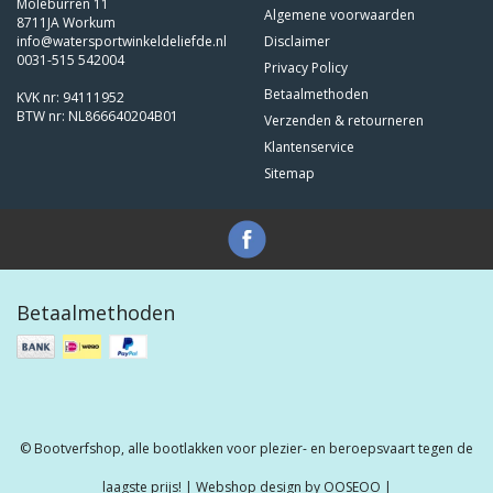
Moleburren 11
Algemene voorwaarden
8711JA Workum
info@watersportwinkeldeliefde.nl
Disclaimer
0031-515 542004
Privacy Policy
Betaalmethoden
KVK nr: 94111952
BTW nr: NL866640204B01
Verzenden & retourneren
Klantenservice
Sitemap
Betaalmethoden
© Bootverfshop, alle bootlakken voor plezier- en beroepsvaart tegen de
laagste prijs! | Webshop design by
OOSEOO
|