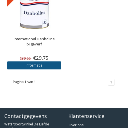
International
Danboline
bilgeverf
€29,75
€39,66
Informatie
Pagina 1 van 1
1
Contactgegevens
Klantenservice
Watersportwinkel De Liefde
Over ons