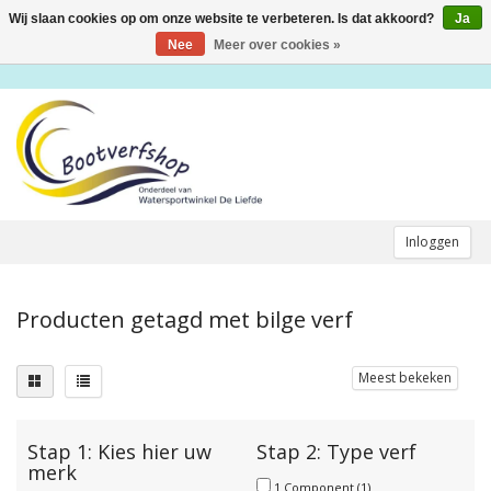
Wij slaan cookies op om onze website te verbeteren. Is dat akkoord?
Ja
Toggle
navigation
Nee
Meer over cookies »
Inloggen
Producten getagd met bilge verf
Meest bekeken
Stap 1: Kies hier uw
Stap 2: Type verf
merk
1 Component
(1)