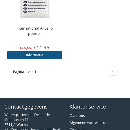
International
Antislip
poeder
€11,96
€15,95
Informatie
Pagina 1 van 1
1
Contactgegevens
Klantenservice
Watersportwinkel De Liefde
Over ons
Moleburren 11
Algemene voorwaarden
8711JA Workum
info@watersportwinkeldeliefde.nl
Disclaimer