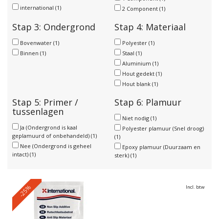
international
(1)
2 Component
(1)
Stap 3: Ondergrond
Stap 4: Materiaal
Bovenwater
(1)
Polyester
(1)
Binnen
(1)
Staal
(1)
Aluminium
(1)
Hout gedekt
(1)
Hout blank
(1)
Stap 5: Primer /
Stap 6: Plamuur
tussenlagen
Niet nodig
(1)
Ja (Ondergrond is kaal
Polyester plamuur (Snel droog)
geplamuurd of onbehandeld)
(1)
(1)
Nee (Ondergrond is geheel
Epoxy plamuur (Duurzaam en
intact)
(1)
sterk)
(1)
-25%
Incl. btw