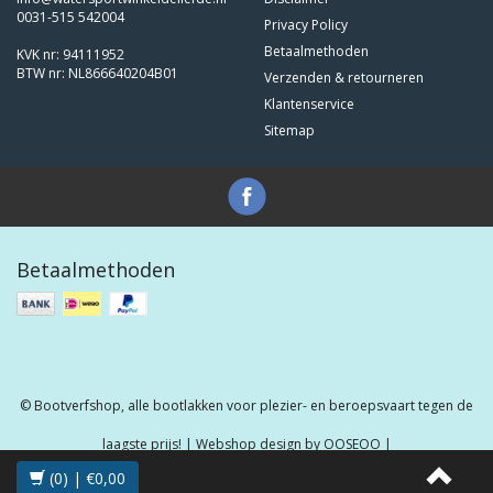
0031-515 542004
Privacy Policy
Betaalmethoden
KVK nr: 94111952
BTW nr: NL866640204B01
Verzenden & retourneren
Klantenservice
Sitemap
Betaalmethoden
© Bootverfshop, alle bootlakken voor plezier- en beroepsvaart tegen de
laagste prijs! | Webshop design by
OOSEOO
|
(0) | €0,00