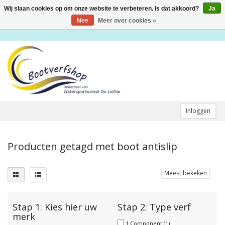
Wij slaan cookies op om onze website te verbeteren. Is dat akkoord?
Ja
Toggle
navigation
Nee
Meer over cookies »
Inloggen
Producten getagd met boot antislip
Meest bekeken
Stap 1: Kies hier uw
Stap 2: Type verf
merk
1 Component
(1)