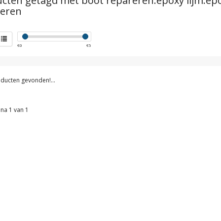
cten getagd met boot repareren.epoxy lijm.epo
reren
€
0
€
5
ducten gevonden!...
na 1 van 1