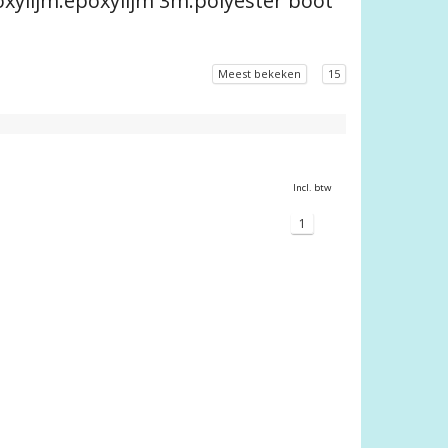
xylijm.epoxylijm 3m.polyester boot
Meest bekeken
15
Incl. btw
1