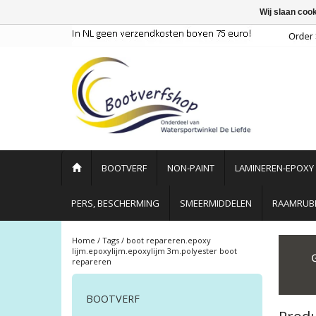
Wij slaan coo
BOOTVERF
NON-PAINT
LAMINEREN-EPOXY
PERS, BESCHERMING
SMEERMIDDELEN
RAAMRUBB
Home
/
Tags
/
boot repareren.epoxy
lijm.epoxylijm.epoxylijm 3m.polyester boot
repareren
BOOTVERF