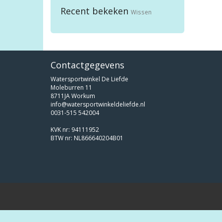
Recent bekeken
Wissen
Contactgegevens
Watersportwinkel De Liefde
Moleburren 11
8711JA Workum
info@watersportwinkeldeliefde.nl
0031-515 542004
KVK nr: 94111952
BTW nr: NL866640204B01