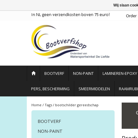
Wij slaan coo
BOOTVERF
NON-PAINT
LAMINEREN-EPOXY
PERS, BESCHERMING
SMEERMIDDELEN
RAAMRUBB
Home
/
Tags
/
bootschilder gereedschap
BOOTVERF
NON-PAINT