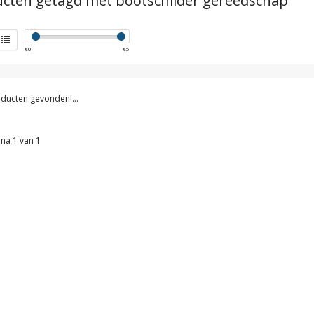
cten getagd met bootschilder gereedschap
€
0
€
5
ducten gevonden!...
na 1 van 1