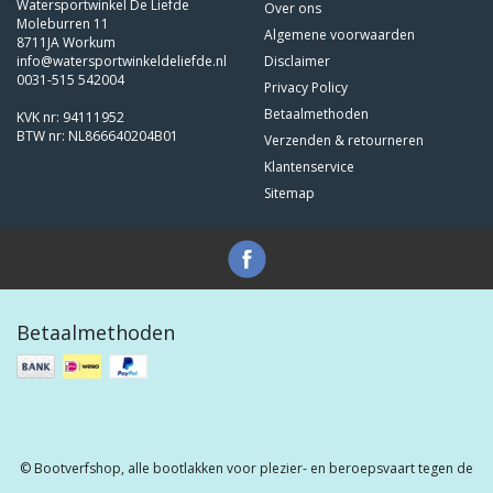
Watersportwinkel De Liefde
Over ons
Moleburren 11
Algemene voorwaarden
8711JA Workum
info@watersportwinkeldeliefde.nl
Disclaimer
0031-515 542004
Privacy Policy
Betaalmethoden
KVK nr: 94111952
BTW nr: NL866640204B01
Verzenden & retourneren
Klantenservice
Sitemap
Betaalmethoden
© Bootverfshop, alle bootlakken voor plezier- en beroepsvaart tegen de