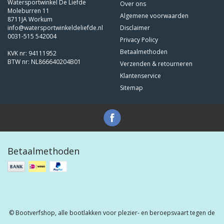
Watersportwinkel De Liefde
Over ons
Moleburren 11
Algemene voorwaarden
8711JA Workum
info@watersportwinkeldeliefde.nl
Disclaimer
0031-515 542004
Privacy Policy
Betaalmethoden
KVK nr: 94111952
BTW nr: NL866640204B01
Verzenden & retourneren
Klantenservice
Sitemap
Betaalmethoden
© Bootverfshop, alle bootlakken voor plezier- en beroepsvaart tegen de