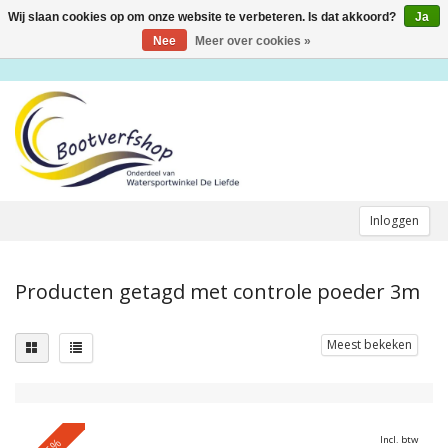
Wij slaan cookies op om onze website te verbeteren. Is dat akkoord?
Ja
Toggle
navigation
Nee
Meer over cookies »
Inloggen
Producten getagd met controle poeder 3m
Meest bekeken
Incl. btw
-5%