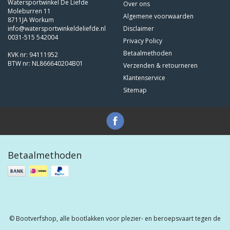
Watersportwinkel De Liefde
Over ons
Moleburren 11
Algemene voorwaarden
8711JA Workum
info@watersportwinkeldeliefde.nl
Disclaimer
0031-515 542004
Privacy Policy
Betaalmethoden
KVK nr: 94111952
BTW nr: NL866640204B01
Verzenden & retourneren
Klantenservice
Sitemap
Betaalmethoden
© Bootverfshop, alle bootlakken voor plezier- en beroepsvaart tegen de