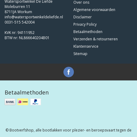
Watersportwinkel De Liefde
Over ons
Moleburren 11
Algemene voorwaarden
8711JA Workum
info@watersportwinkeldeliefde.nl
Disclaimer
0031-515 542004
Privacy Policy
Betaalmethoden
KVK nr: 94111952
BTW nr: NL866640204B01
Verzenden & retourneren
Klantenservice
Sitemap
Betaalmethoden
© Bootverfshop, alle bootlakken voor plezier- en beroepsvaart tegen de