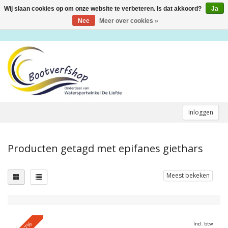
Wij slaan cookies op om onze website te verbeteren. Is dat akkoord?
Ja
Toggle
navigation
Nee
Meer over cookies »
Inloggen
Producten getagd met epifanes giethars
Meest bekeken
-17%
Incl. btw