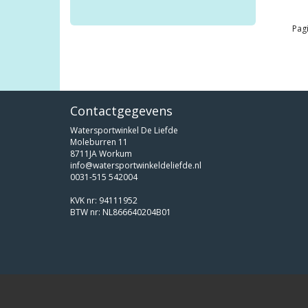
Pagi
Contactgegevens
Watersportwinkel De Liefde
Moleburren 11
8711JA Workum
info@watersportwinkeldeliefde.nl
0031-515 542004
KVK nr: 94111952
BTW nr: NL866640204B01