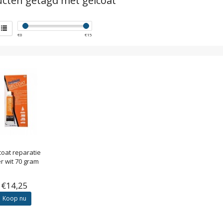
cten getagd met gelcoat
€
0
€
15
coat reparatie
ler wit 70 gram
€14,25
Koop nu