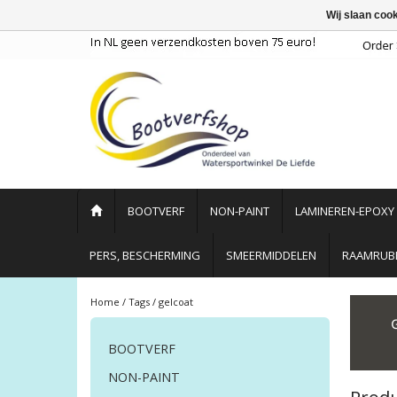
Wij slaan coo
BOOTVERF
NON-PAINT
LAMINEREN-EPOXY
PERS, BESCHERMING
SMEERMIDDELEN
RAAMRUBB
Home
/
Tags
/
gelcoat
BOOTVERF
NON-PAINT