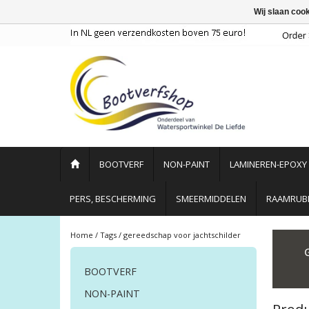
Wij slaan coo
BOOTVERF
NON-PAINT
LAMINEREN-EPOXY
PERS, BESCHERMING
SMEERMIDDELEN
RAAMRUBB
Home
/
Tags
/
gereedschap voor jachtschilder
BOOTVERF
NON-PAINT