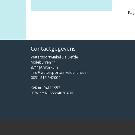
Pagi
Contactgegevens
Watersportwinkel De Liefde
Moleburren 11
8711JA Workum
info@watersportwinkeldeliefde.nl
0031-515 542004
KVK nr: 94111952
BTW nr: NL866640204B01