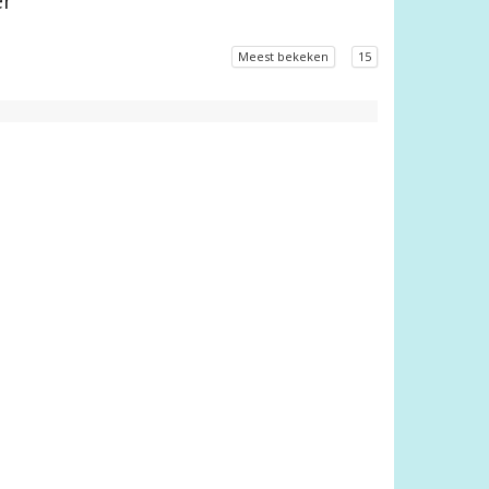
er
Meest bekeken
15