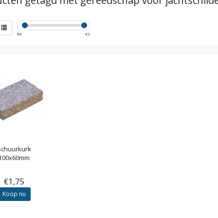
cten getagd met gereedschap voor jachtschild
€
0
€
5
Schuurkurk
100x60mm
€1,75
Koop nu