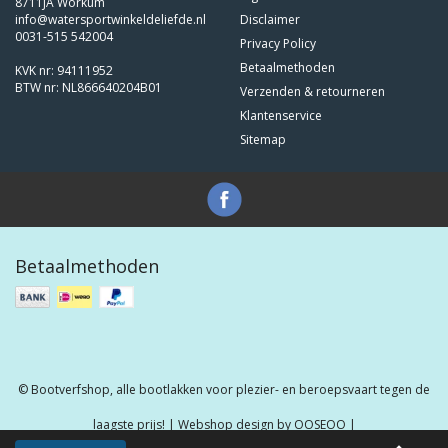
8711JA Workum
info@watersportwinkeldeliefde.nl
Disclaimer
0031-515 542004
Privacy Policy
Betaalmethoden
KVK nr: 94111952
BTW nr: NL866640204B01
Verzenden & retourneren
Klantenservice
Sitemap
Betaalmethoden
© Bootverfshop, alle bootlakken voor plezier- en beroepsvaart tegen de
laagste prijs! | Webshop design by
OOSEOO
|