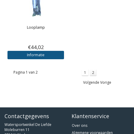
Looplamp
€44,02
Informatie
Pagina 1 van 2
1
2
Volgende Vorige
Contactgegevens
Klantenservice
Watersportwinkel De Liefde
Over ons
Moleburren 11
Algemene voorwaarden