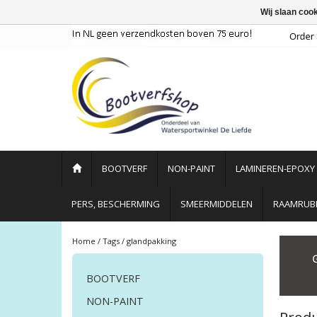
Wij slaan coo
BOOTVERF
NON-PAINT
LAMINEREN-EPOXY
PERS, BESCHERMING
SMEERMIDDELEN
RAAMRUBB
Home
/
Tags
/
glandpakking
BOOTVERF
NON-PAINT