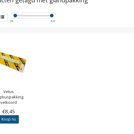
cten getagd met glandpakking
€
0
€
10
Vetus
opbuspakking
vetkoord
/30/40mm as
€8,45
Koop nu