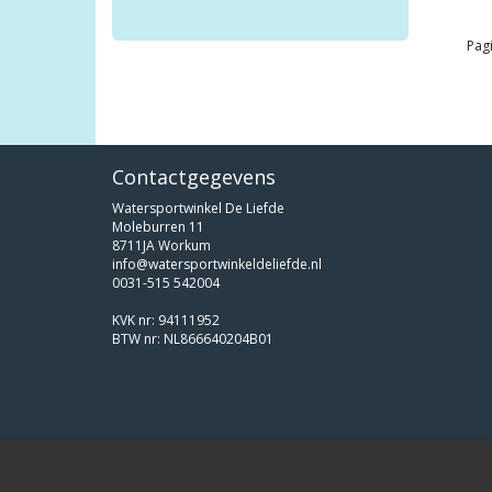
Pagi
Contactgegevens
Watersportwinkel De Liefde
Moleburren 11
8711JA Workum
info@watersportwinkeldeliefde.nl
0031-515 542004
KVK nr: 94111952
BTW nr: NL866640204B01