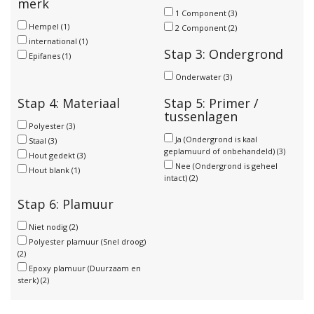
merk
1 Component
(3)
Hempel
(1)
2 Component
(2)
international
(1)
Stap 3: Ondergrond
Epifanes
(1)
Onderwater
(3)
Stap 4: Materiaal
Stap 5: Primer /
tussenlagen
Polyester
(3)
Ja (Ondergrond is kaal
Staal
(3)
geplamuurd of onbehandeld)
(3)
Hout gedekt
(3)
Nee (Ondergrond is geheel
Hout blank
(1)
intact)
(2)
Stap 6: Plamuur
Niet nodig
(2)
Polyester plamuur (Snel droog)
(2)
Epoxy plamuur (Duurzaam en
sterk)
(2)