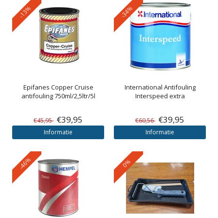
-13%
-34%
Epifanes
Copper Cruise
International
Antifouling
antifouling 750ml/2,5ltr/5l
Interspeed extra
€39,95
€39,95
€45,95
€60,56
Informatie
Informatie
-46%
0%