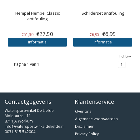
Hempel
Hempel Classic
Schilderset antifouling
antifouling
€27,50
€6,95
€51,30
€6,95
Informatie
Informatie
Incl. btw
Pagina 1 van 1
1
Contactgegevens
Klantenservice
Watersportwinkel De Liefde
Over ons
Moleburren 11
Algemene voorwaarden
8711JA Workum
info@watersportwinkeldeliefde.nl
Disclaimer
0031-515 542004
Privacy Policy