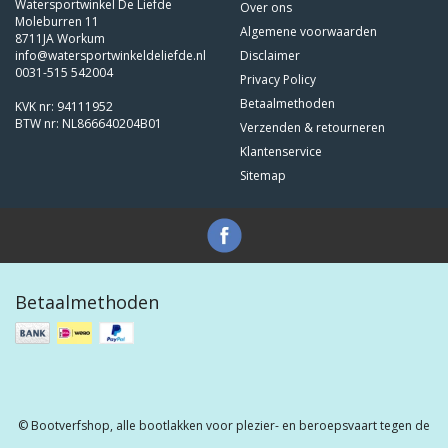
Watersportwinkel De Liefde
Over ons
Moleburren 11
Algemene voorwaarden
8711JA Workum
info@watersportwinkeldeliefde.nl
Disclaimer
0031-515 542004
Privacy Policy
Betaalmethoden
KVK nr: 94111952
BTW nr: NL866640204B01
Verzenden & retourneren
Klantenservice
Sitemap
Betaalmethoden
© Bootverfshop, alle bootlakken voor plezier- en beroepsvaart tegen de