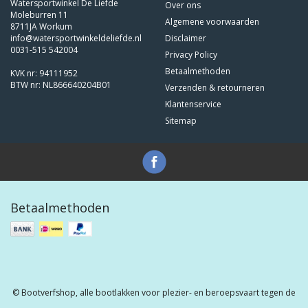
Watersportwinkel De Liefde
Over ons
Moleburren 11
Algemene voorwaarden
8711JA Workum
info@watersportwinkeldeliefde.nl
Disclaimer
0031-515 542004
Privacy Policy
Betaalmethoden
KVK nr: 94111952
BTW nr: NL866640204B01
Verzenden & retourneren
Klantenservice
Sitemap
Betaalmethoden
© Bootverfshop, alle bootlakken voor plezier- en beroepsvaart tegen de