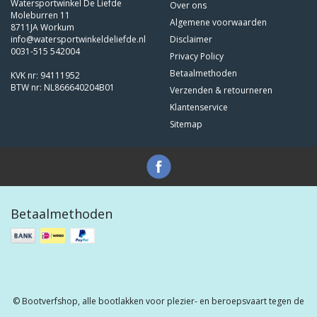
Watersportwinkel De Liefde
Over ons
Moleburren 11
Algemene voorwaarden
8711JA Workum
info@watersportwinkeldeliefde.nl
Disclaimer
0031-515 542004
Privacy Policy
Betaalmethoden
KVK nr: 94111952
BTW nr: NL866640204B01
Verzenden & retourneren
Klantenservice
Sitemap
Betaalmethoden
© Bootverfshop, alle bootlakken voor plezier- en beroepsvaart tegen de