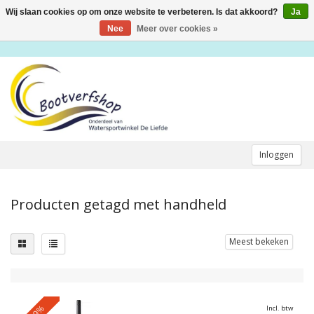
Wij slaan cookies op om onze website te verbeteren. Is dat akkoord?
Ja
Toggle
navigation
Nee
Meer over cookies »
Inloggen
Producten getagd met handheld
Meest bekeken
-19%
Incl. btw