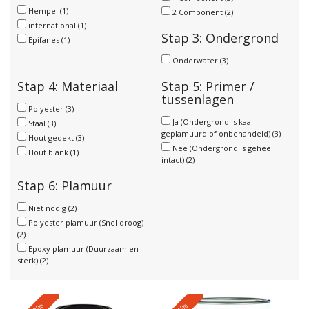
Hempel
(1)
2 Component
(2)
international
(1)
Stap 3: Ondergrond
Epifanes
(1)
Onderwater
(3)
Stap 4: Materiaal
Stap 5: Primer /
tussenlagen
Polyester
(3)
Ja (Ondergrond is kaal
Staal
(3)
geplamuurd of onbehandeld)
(3)
Hout gedekt
(3)
Nee (Ondergrond is geheel
Hout blank
(1)
intact)
(2)
Stap 6: Plamuur
Niet nodig
(2)
Polyester plamuur (Snel droog)
(2)
Epoxy plamuur (Duurzaam en
sterk)
(2)