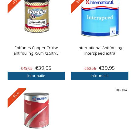
-13%
-34%
Epifanes
Copper Cruise
International
Antifouling
antifouling 750ml/2,5ltr/5l
Interspeed extra
€39,95
€39,95
€45,95
€60,56
Informatie
Informatie
Incl. btw
-46%