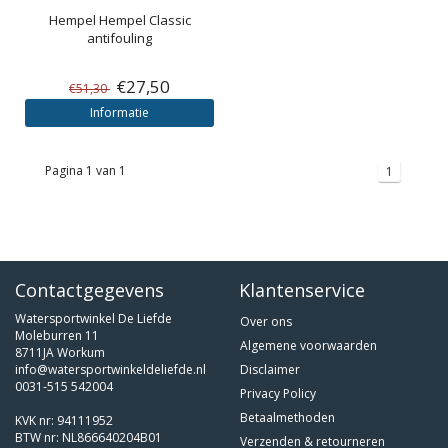
Hempel
Hempel Classic
antifouling
€27,50
€51,30
Informatie
Pagina 1 van 1
1
Contactgegevens
Klantenservice
Watersportwinkel De Liefde
Over ons
Moleburren 11
Algemene voorwaarden
8711JA Workum
info@watersportwinkeldeliefde.nl
Disclaimer
0031-515 542004
Privacy Policy
Betaalmethoden
KVK nr: 94111952
BTW nr: NL866640204B01
Verzenden & retourneren