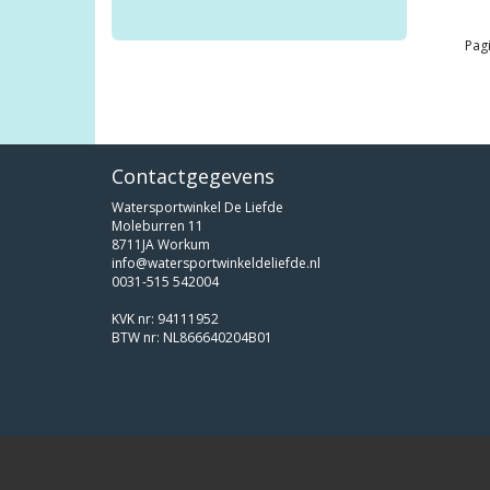
Pagi
Contactgegevens
Watersportwinkel De Liefde
Moleburren 11
8711JA Workum
info@watersportwinkeldeliefde.nl
0031-515 542004
KVK nr: 94111952
BTW nr: NL866640204B01