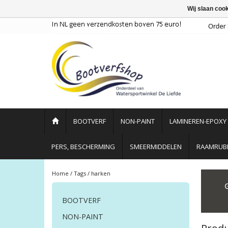
Wij slaan coo
BOOTVERF
NON-PAINT
LAMINEREN-EPOXY
PERS, BESCHERMING
SMEERMIDDELEN
RAAMRUBB
Home
/
Tags
/
harken
BOOTVERF
NON-PAINT