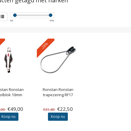
cten getagd met harken
€
0
€
50
-28%
stan
Ronstan
Ronstan
Ronstan
oolblok 10mm
trapezering RF17
€49,00
€22,50
,00
€31,40
Koop nu
Koop nu