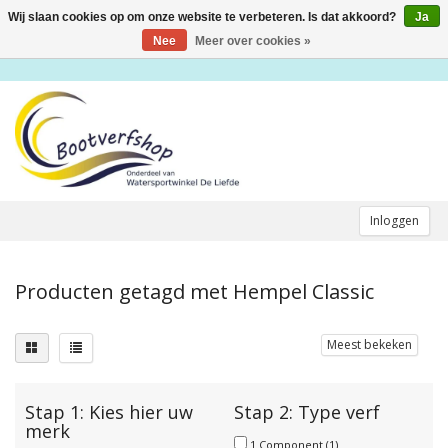
Wij slaan cookies op om onze website te verbeteren. Is dat akkoord?
Ja
Toggle
navigation
Nee
Meer over cookies »
Inloggen
Producten getagd met Hempel Classic
Meest bekeken
Stap 1: Kies hier uw
Stap 2: Type verf
merk
1 Component
(1)