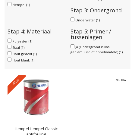
Hempel
(1)
Stap 3: Ondergrond
Onderwater
(1)
Stap 4: Materiaal
Stap 5: Primer /
tussenlagen
Polyester
(1)
Ja (Ondergrond is kaal
Staal
(1)
geplamuurd of onbehandeld)
(1)
Hout gedekt
(1)
Hout blank
(1)
-46%
Incl. btw
Hempel
Hempel Classic
antifouling