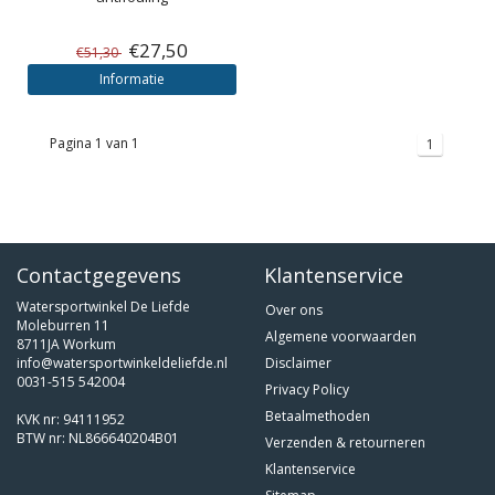
€27,50
€51,30
Informatie
Pagina 1 van 1
1
Contactgegevens
Klantenservice
Watersportwinkel De Liefde
Over ons
Moleburren 11
Algemene voorwaarden
8711JA Workum
info@watersportwinkeldeliefde.nl
Disclaimer
0031-515 542004
Privacy Policy
Betaalmethoden
KVK nr: 94111952
BTW nr: NL866640204B01
Verzenden & retourneren
Klantenservice