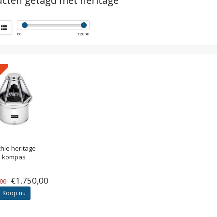
cten getagd met heritage
€
0
€
2000
chie heritage
kompas
€1.750,00
,00
Koop nu