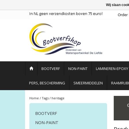
Wij slaan coo
BOOTVERF
NON-PAINT
LAMINEREN-EPOXY
PERS, BESCHERMING
SMEERMIDDELEN
RAAMRUBB
Home
/
Tags
/
heritage
BOOTVERF
NON-PAINT