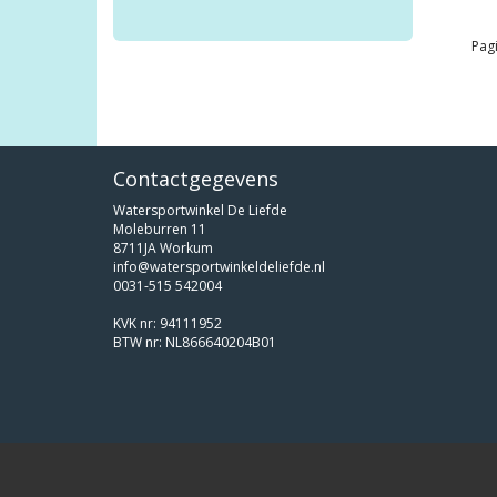
Pagi
Contactgegevens
Watersportwinkel De Liefde
Moleburren 11
8711JA Workum
info@watersportwinkeldeliefde.nl
0031-515 542004
KVK nr: 94111952
BTW nr: NL866640204B01