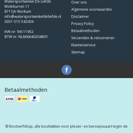
Watersportwinkel De Liefde
Over ons
Moleburren 11
Algemene voorwaarden
8711JA Workum
info@watersportwinkeldeliefde.nl
Disclaimer
0031-515 542004
Privacy Policy
Betaalmethoden
KVK nr: 94111952
BTW nr: NL866640204B01
Verzenden & retourneren
Klantenservice
Sitemap
Betaalmethoden
© Bootverfshop, alle bootlakken voor plezier- en beroepsvaart tegen de