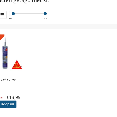
cten getagd met kit
€
0
€
15
ikaflex 291i
€13,95
,50
Koop nu