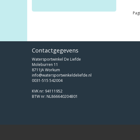
Pagi
Contactgegevens
Watersportwinkel De Liefde
Moleburren 11
8711JA Workum
info@watersportwinkeldeliefde.nl
0031-515 542004
KVK nr: 94111952
BTW nr: NL866640204B01