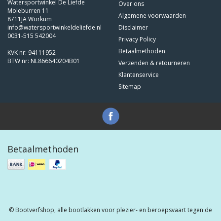
Watersportwinkel De Liefde
Over ons
Moleburren 11
Algemene voorwaarden
8711JA Workum
info@watersportwinkeldeliefde.nl
Disclaimer
0031-515 542004
Privacy Policy
Betaalmethoden
KVK nr: 94111952
BTW nr: NL866640204B01
Verzenden & retourneren
Klantenservice
Sitemap
Betaalmethoden
© Bootverfshop, alle bootlakken voor plezier- en beroepsvaart tegen de