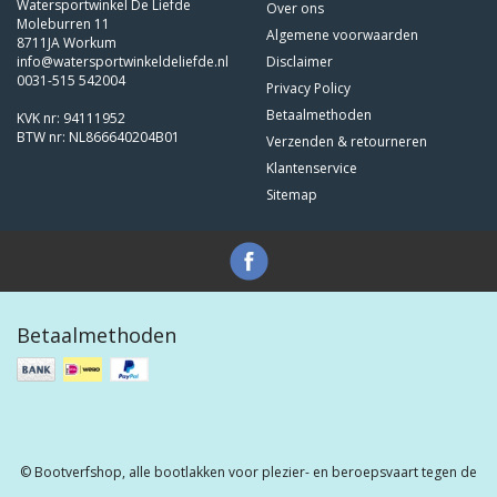
Watersportwinkel De Liefde
Over ons
Moleburren 11
Algemene voorwaarden
8711JA Workum
info@watersportwinkeldeliefde.nl
Disclaimer
0031-515 542004
Privacy Policy
Betaalmethoden
KVK nr: 94111952
BTW nr: NL866640204B01
Verzenden & retourneren
Klantenservice
Sitemap
Betaalmethoden
© Bootverfshop, alle bootlakken voor plezier- en beroepsvaart tegen de