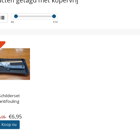
cten getagd met kopervrij
€
0
€
10
Schilderset
antifouling
€6,95
6,95
Koop nu