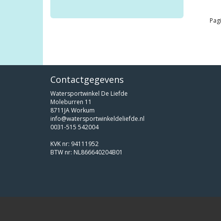
Pagi
Contactgegevens
Watersportwinkel De Liefde
Moleburren 11
8711JA Workum
info@watersportwinkeldeliefde.nl
0031-515 542004
KVK nr: 94111952
BTW nr: NL866640204B01