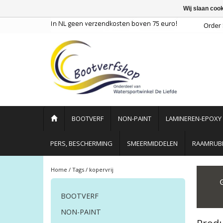
Wij slaan coo
BOOTVERF
NON-PAINT
LAMINEREN-EPOXY
PERS, BESCHERMING
SMEERMIDDELEN
RAAMRUBB
Home
/
Tags
/
kopervrij
BOOTVERF
NON-PAINT