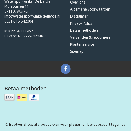
Watersportwinkel De Liefde
Over ons
Moleburren 11
Algemene voorwaarden
8711JA Workum
info@watersportwinkeldeliefde.nl
Disclaimer
0031-515 542004
Privacy Policy
Betaalmethoden
KVK nr: 94111952
BTW nr: NL866640204B01
Verzenden & retourneren
Klantenservice
Sitemap
Betaalmethoden
© Bootverfshop, alle bootlakken voor plezier- en beroepsvaart tegen de