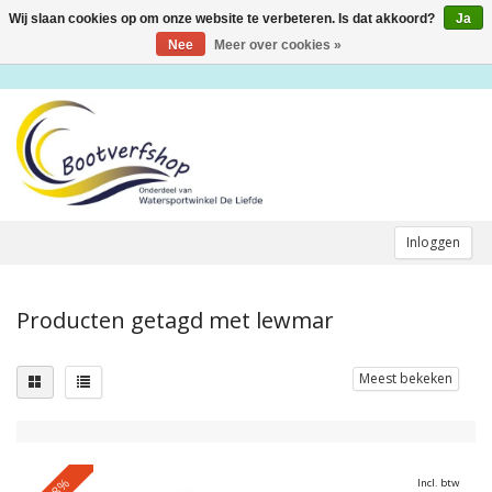
Wij slaan cookies op om onze website te verbeteren. Is dat akkoord?
Ja
Toggle
navigation
Nee
Meer over cookies »
Inloggen
Producten getagd met lewmar
Meest bekeken
-28%
Incl. btw