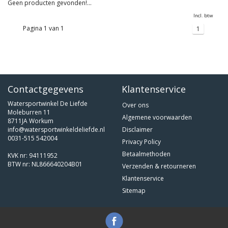
Geen producten gevonden!...
Incl. btw
Pagina 1 van 1
1
Contactgegevens
Klantenservice
Watersportwinkel De Liefde
Over ons
Moleburren 11
Algemene voorwaarden
8711JA Workum
info@watersportwinkeldeliefde.nl
Disclaimer
0031-515 542004
Privacy Policy
Betaalmethoden
KVK nr: 94111952
BTW nr: NL866640204B01
Verzenden & retourneren
Klantenservice
Sitemap