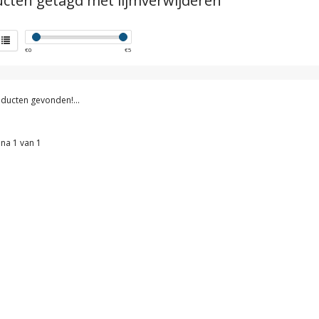
cten getagd met lijmverwijderen
€
0
€
5
ducten gevonden!...
na 1 van 1