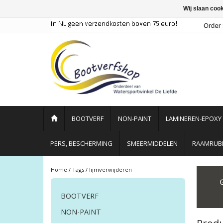
Wij slaan coo
BOOTVERF
NON-PAINT
LAMINEREN-EPOXY
PERS, BESCHERMING
SMEERMIDDELEN
RAAMRUBB
Home
/
Tags
/
lijmverwijderen
BOOTVERF
NON-PAINT