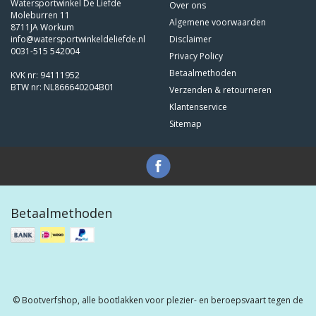
Watersportwinkel De Liefde
Over ons
Moleburren 11
Algemene voorwaarden
8711JA Workum
info@watersportwinkeldeliefde.nl
Disclaimer
0031-515 542004
Privacy Policy
Betaalmethoden
KVK nr: 94111952
BTW nr: NL866640204B01
Verzenden & retourneren
Klantenservice
Sitemap
Betaalmethoden
© Bootverfshop, alle bootlakken voor plezier- en beroepsvaart tegen de