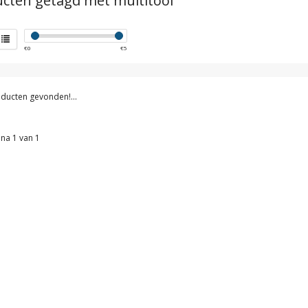
cten getagd met multitool
€
0
€
5
ducten gevonden!...
na 1 van 1