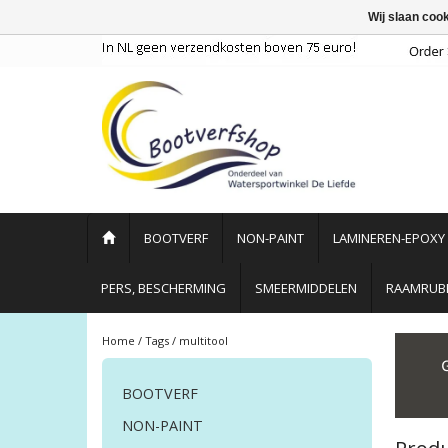
Wij slaan coo
BOOTVERF
NON-PAINT
LAMINEREN-EPOXY
PERS, BESCHERMING
SMEERMIDDELEN
RAAMRUBB
Home
/
Tags
/
multitool
BOOTVERF
NON-PAINT