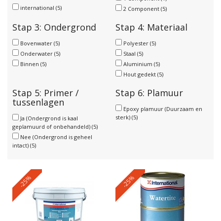
international
(5)
2 Component
(5)
Stap 3: Ondergrond
Stap 4: Materiaal
Bovenwater
(5)
Polyester
(5)
Onderwater
(5)
Staal
(5)
Binnen
(5)
Aluminium
(5)
Hout gedekt
(5)
Stap 5: Primer /
Stap 6: Plamuur
tussenlagen
Epoxy plamuur (Duurzaam en
sterk)
(5)
Ja (Ondergrond is kaal
geplamuurd of onbehandeld)
(5)
Nee (Ondergrond is geheel
intact)
(5)
-25%
-25%