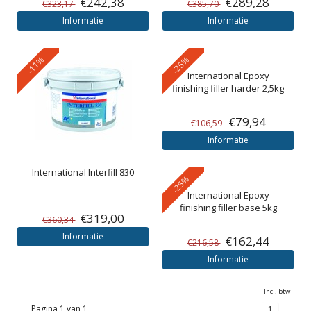
€242,38
€289,28
€323,17
€385,70
Informatie
Informatie
-11%
-25%
International
Epoxy
finishing filler harder 2,5kg
€79,94
€106,59
Informatie
International
Interfill 830
-25%
International
Epoxy
finishing filler base 5kg
€319,00
€360,34
Informatie
€162,44
€216,58
Informatie
Incl. btw
Pagina 1 van 1
1