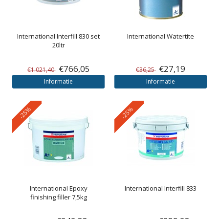
International
Interfill 830 set
International
Watertite
20ltr
€766,05
€27,19
€1.021,40
€36,25
Informatie
Informatie
-25%
-25%
International
Epoxy
International
Interfill 833
finishing filler 7,5kg