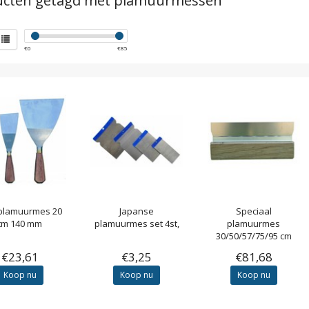
ucten getagd met plamuurmessen
€
0
€
85
 plamuurmes 20
Japanse
Speciaal
tm 140 mm
plamuurmes set 4st,
plamuurmes
30/50/57/75/95 cm
€23,61
€3,25
€81,68
Koop nu
Koop nu
Koop nu