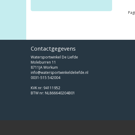
Pagi
Contactgegevens
Watersportwinkel De Liefde
Moleburren 11
8711JA Workum
info@watersportwinkeldeliefde.nl
0031-515 542004
KVK nr: 94111952
BTW nr: NL866640204B01