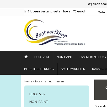
Wij slaan coo
BOOTVERF
NON-PAINT
LAMINEREN-EPOXY
PERS, BESCHERMING
SMEERMIDDELEN
RAAMRUBB
Home
/
Tags
/
plamuurmessen
BOOTVERF
NON-PAINT