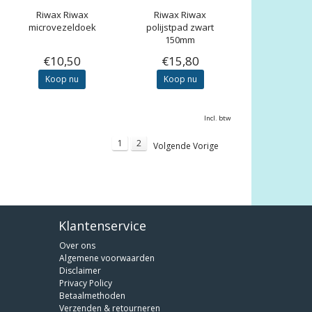
Riwax
Riwax
Riwax
Riwax
microvezeldoek
polijstpad zwart
150mm
€10,50
€15,80
Koop nu
Koop nu
Incl. btw
1
2
Volgende Vorige
Klantenservice
Over ons
Algemene voorwaarden
Disclaimer
Privacy Policy
Betaalmethoden
Verzenden & retourneren