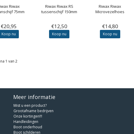
iwax
Riwax
Riwax
Riwax RS
Riwax
Riwax
unschijf 75mm
tussenschijf 150mm
Microvezelhoes
€20,95
€12,50
€14,80
Koop nu
Koop nu
Koop nu
na 1 van 2
Meer informatie
Mist u een product?
Grootafname bedrijven
Onze kortingen!!!
Handleidingen
Boot onderhoud
Boot schilderen