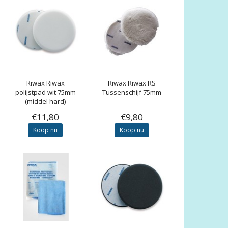
Riwax
Riwax
Riwax
Riwax RS
polijstpad wit 75mm
Tussenschijf 75mm
(middel hard)
€11,80
€9,80
Koop nu
Koop nu