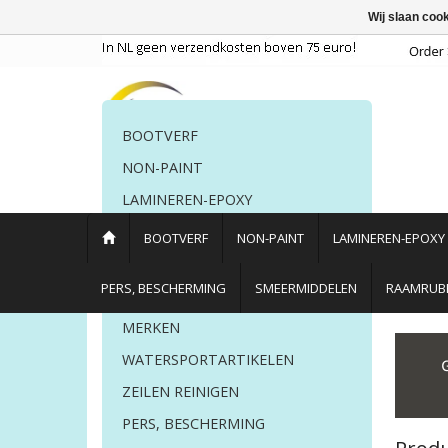
Wij slaan coo
BOOTVERF
NON-PAINT
LAMINEREN-EPOXY
POETSMIDDELEN
BOOTVERF
NON-PAINT
LAMINEREN-EPOXY
PERS. BESCHERMING
PERS, BESCHERMING
SMEERMIDDELEN
RAAMRUBB
LIJM EN KIT
MERKEN
Home
/
Tags
/
polijst
WATERSPORTARTIKELEN
ZEILEN REINIGEN
PERS, BESCHERMING