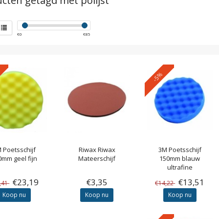
cten getagd met polijst
€
0
€
85
-5%
M
Poetsschijf
Riwax
Riwax
3M
Poetsschijf
0mm geel fijn
Mateerschijf
150mm blauw
ultrafine
€23,19
€3,35
€13,51
,41
€14,22
Koop nu
Koop nu
Koop nu