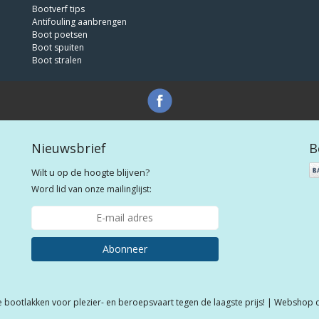
Bootverf tips
Antifouling aanbrengen
Boot poetsen
Boot spuiten
Boot stralen
Nieuwsbrief
B
Wilt u op de hoogte blijven?
Word lid van onze mailinglijst:
Abonneer
e bootlakken voor plezier- en beroepsvaart tegen de laagste prijs! | Webshop