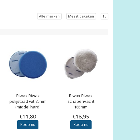
Alle merken
Meest bekeken
15
Riwax
Riwax
Riwax
Riwax
polijstpad wit 75mm
schapenvacht
(middel hard)
165mm
€11,80
€18,95
Koop nu
Koop nu