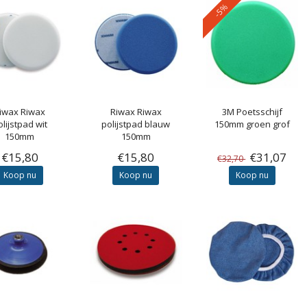
-5%
iwax
Riwax
Riwax
Riwax
3M
Poetsschijf
olijstpad wit
polijstpad blauw
150mm groen grof
150mm
150mm
€15,80
€15,80
€31,07
€32,70
Koop nu
Koop nu
Koop nu