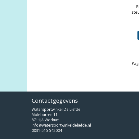
R
ste
Pagi
Contactgegevens
Watersportwinkel De Liefde
Moleburren 11
8711JA Workum
info@watersportwinkeldeliefde.nl
0031-515 542004