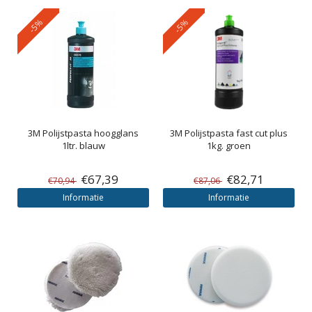
-5%
-5%
3M
Polijstpasta hoogglans
3M
Polijstpasta fast cut plus
1ltr. blauw
1kg. groen
€67,39
€82,71
€70,94
€87,06
Informatie
Informatie