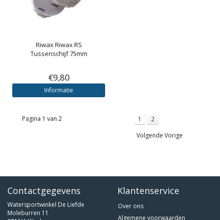
Riwax
Riwax RS
Tussenschijf 75mm
€9,80
Informatie
Pagina 1 van 2
1
2
Volgende Vorige
Contactgegevens
Klantenservice
Watersportwinkel De Liefde
Over ons
Moleburren 11
Algemene voorwaarden