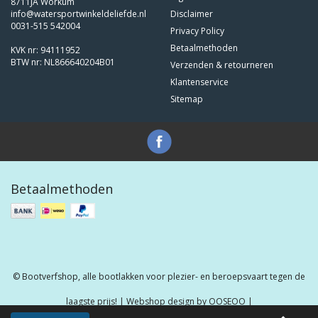
8711JA Workum
info@watersportwinkeldeliefde.nl
Disclaimer
0031-515 542004
Privacy Policy
Betaalmethoden
KVK nr: 94111952
BTW nr: NL866640204B01
Verzenden & retourneren
Klantenservice
Sitemap
Betaalmethoden
© Bootverfshop, alle bootlakken voor plezier- en beroepsvaart tegen de
laagste prijs! | Webshop design by
OOSEOO
|