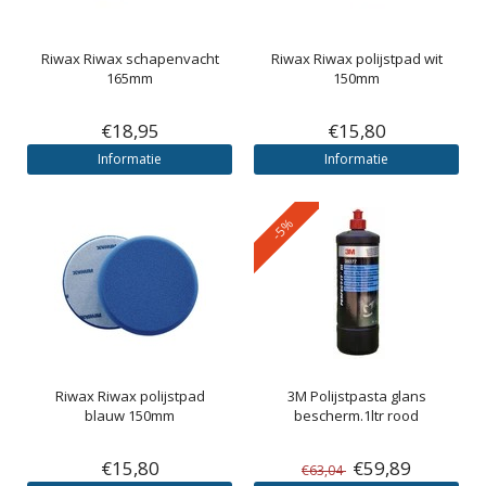
Riwax
Riwax schapenvacht
Riwax
Riwax polijstpad wit
165mm
150mm
€18,95
€15,80
Informatie
Informatie
-5%
Riwax
Riwax polijstpad
3M
Polijstpasta glans
blauw 150mm
bescherm.1ltr rood
€15,80
€59,89
€63,04