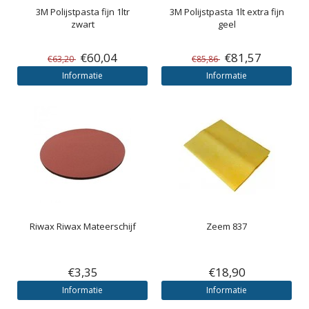
3M
Polijstpasta fijn 1ltr
3M
Polijstpasta 1lt extra fijn
zwart
geel
€60,04
€81,57
€63,20
€85,86
Informatie
Informatie
Riwax
Riwax Mateerschijf
Zeem 837
€3,35
€18,90
Informatie
Informatie