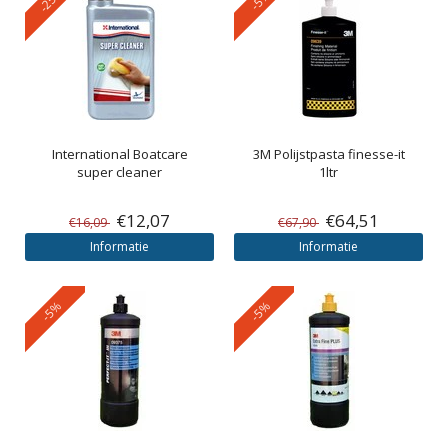
International
Boatcare
3M
Polijstpasta finesse-it
super cleaner
1ltr
€12,07
€64,51
€16,09
€67,90
Informatie
Informatie
-5%
-5%