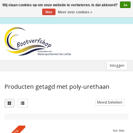
Wij slaan cookies op om onze website te verbeteren. Is dat akkoord?
Ja
Toggle
navigation
Nee
Meer over cookies »
Inloggen
Producten getagd met poly-urethaan
Meest bekeken
-17%
Incl. btw