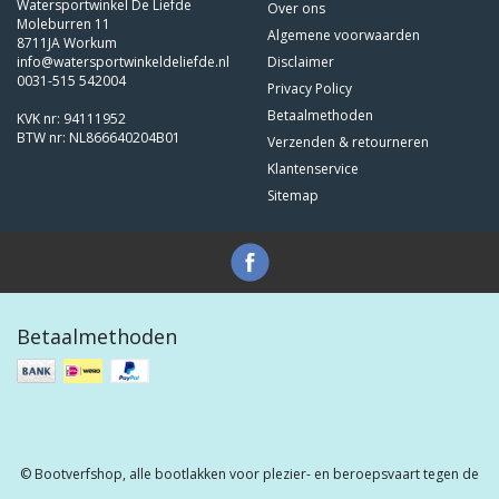
Watersportwinkel De Liefde
Over ons
Moleburren 11
Algemene voorwaarden
8711JA Workum
info@watersportwinkeldeliefde.nl
Disclaimer
0031-515 542004
Privacy Policy
Betaalmethoden
KVK nr: 94111952
BTW nr: NL866640204B01
Verzenden & retourneren
Klantenservice
Sitemap
Betaalmethoden
© Bootverfshop, alle bootlakken voor plezier- en beroepsvaart tegen de