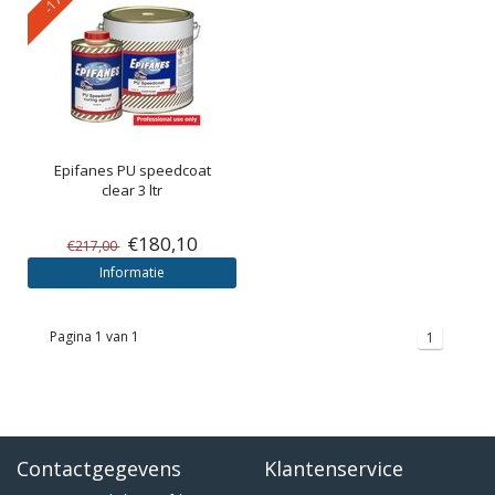
Epifanes PU speedcoat
clear 3 ltr
€180,10
€217,00
Informatie
Pagina 1 van 1
1
Contactgegevens
Klantenservice