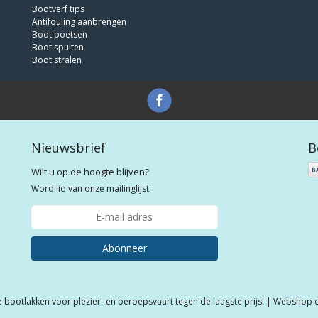
Bootverf tips
Antifouling aanbrengen
Boot poetsen
Boot spuiten
Boot stralen
Nieuwsbrief
B
Wilt u op de hoogte blijven?
Word lid van onze mailinglijst:
Abonneer
e bootlakken voor plezier- en beroepsvaart tegen de laagste prijs! | Webshop