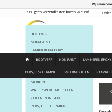
Wij slaan coo
BOOTVERF
NON-PAINT
LAMINEREN-EPOXY
POETSMIDDELEN
BOOTVERF
NON-PAINT
LAMINEREN-EPOXY
PERS. BESCHERMING
PERS, BESCHERMING
SMEERMIDDELEN
RAAMRUBB
LIJM EN KIT
MERKEN
Home
/
Tags
/
polyester polijsten
WATERSPORTARTIKELEN
ZEILEN REINIGEN
PERS, BESCHERMING