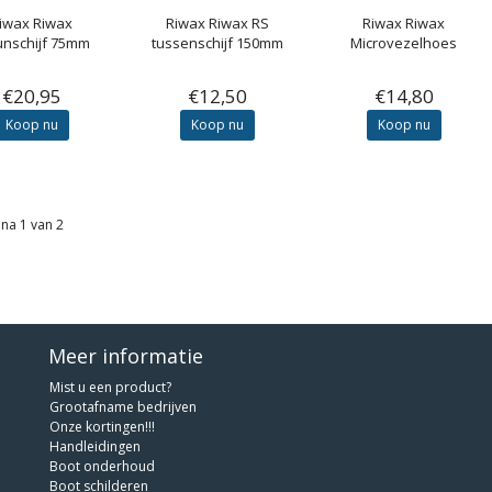
iwax
Riwax
Riwax
Riwax RS
Riwax
Riwax
unschijf 75mm
tussenschijf 150mm
Microvezelhoes
€20,95
€12,50
€14,80
Koop nu
Koop nu
Koop nu
na 1 van 2
Meer informatie
Mist u een product?
Grootafname bedrijven
Onze kortingen!!!
Handleidingen
Boot onderhoud
Boot schilderen