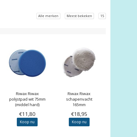
Alle merken
Meest bekeken
15
Riwax
Riwax
Riwax
Riwax
polijstpad wit 75mm
schapenvacht
(middel hard)
165mm
€11,80
€18,95
Koop nu
Koop nu