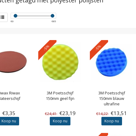
cten getagd met polyester polijsten
€
0
€
85
-5%
-5%
iwax
Riwax
3M
Poetsschijf
3M
Poetsschijf
ateerschijf
150mm geel fijn
150mm blauw
ultrafine
€3,35
€23,19
€13,51
€24,41
€14,22
Koop nu
Koop nu
Koop nu