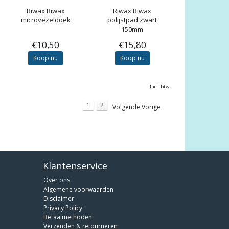
Riwax
Riwax
Riwax
Riwax
microvezeldoek
polijstpad zwart
150mm
€10,50
€15,80
Koop nu
Koop nu
Incl. btw
1
2
Volgende Vorige
Klantenservice
Over ons
Algemene voorwaarden
Disclaimer
Privacy Policy
Betaalmethoden
Verzenden & retourneren