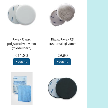
Riwax
Riwax
Riwax
Riwax RS
polijstpad wit 75mm
Tussenschijf 75mm
(middel hard)
€11,80
€9,80
Koop nu
Koop nu