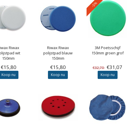
-5%
iwax
Riwax
Riwax
Riwax
3M
Poetsschijf
olijstpad wit
polijstpad blauw
150mm groen grof
150mm
150mm
€15,80
€15,80
€31,07
€32,70
Koop nu
Koop nu
Koop nu