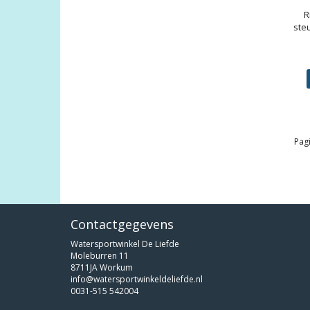
R
ste
Pagi
Contactgegevens
Watersportwinkel De Liefde
Moleburren 11
8711JA Workum
info@watersportwinkeldeliefde.nl
0031-515 542004