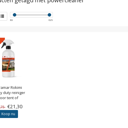
cten getagd met powercleaner
€
0
€
25
tramar
Rokimi
y duty reiniger
oor tent of
bootkap
€21,30
,75
Koop nu