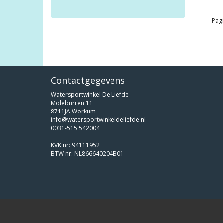
Pagi
Contactgegevens
Watersportwinkel De Liefde
Moleburren 11
8711JA Workum
info@watersportwinkeldeliefde.nl
0031-515 542004
KVK nr: 94111952
BTW nr: NL866640204B01