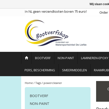
Wij slaan coo
BOOTVERF
NON-PAINT
LAMINEREN-EPOXY
PERS, BESCHERMING
SMEERMIDDELEN
RAAMRUBB
Home
/
Tags
/
powercleaner
BOOTVERF
NON-PAINT