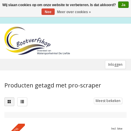
Wij slaan cookies op om onze website te verbeteren. Is dat akkoord?
Ja
Toggle
navigation
Nee
Meer over cookies »
Inloggen
Producten getagd met pro-scraper
Meest bekeken
-27%
Incl. btw