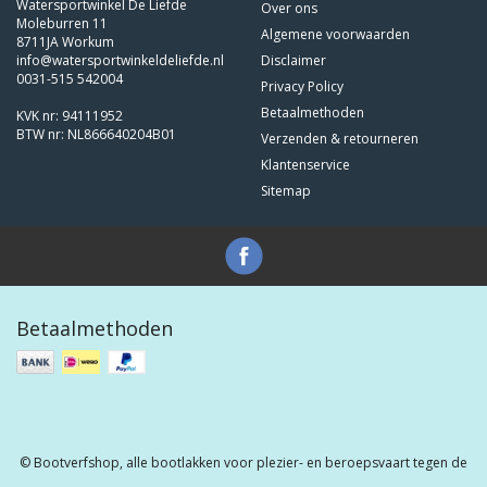
Watersportwinkel De Liefde
Over ons
Moleburren 11
Algemene voorwaarden
8711JA Workum
info@watersportwinkeldeliefde.nl
Disclaimer
0031-515 542004
Privacy Policy
Betaalmethoden
KVK nr: 94111952
BTW nr: NL866640204B01
Verzenden & retourneren
Klantenservice
Sitemap
Betaalmethoden
© Bootverfshop, alle bootlakken voor plezier- en beroepsvaart tegen de