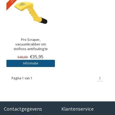
Pro Scraper,
vacuumkrabber om
stofloos antifouling te
verwijderen
€35,95
€49,00
Informatie
Pagina 1 van 1
1
Contactgegevens
Klantenservice